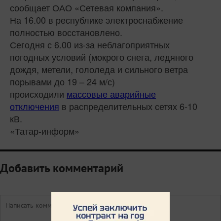
сообщает ОАО «Сетевая компания».
На 16.00 в республике электроснабжение
полностью восстановлено.
Сегодня с 6.00 из-за неблагоприятных
погодных условий (мокрого снега, ледяного
дождя, метели, гололеда и сильного ветра
порывами до 19 – 24 м/с)
происходили
массовые аварийные
отключения
в распределительных сетях 6-10
кВ.
«Татар-информ»
Добавить комментарий