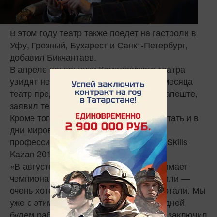
В этом году театр также поедет на гастроли в
Уфу, Грозный, Бухарест и Санкт-Петербург,
добавил Бикчантаев.
В апреле поклонники Камаловского театра
увидят несколько премьер, а в конце месяца
театр представят на фестивале в Будапеште,
заявил театральный режиссер.
Кроме того, коллектив планирует работать и в
дни мирового чемпионата по
профессиональному мастерству WorldSkills
Kazan 2019.
«В августе, как известно, Казань принимает
чемпионат WorldSkills, и нам уже звонили —
очень хотели, чтобы мы в эти дни работали. Мы
уже с этим определились, и где-то 10 дней
будем работать, играть спектакли», — заключил