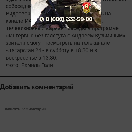
собеседник агентства.
Видеоверсию интервью можно увидеть на
канале ИА «Татар-информ» в YouTube.
Телевизионный вариант беседы в программе
«Интервью без галстука с Андреем Кузьминым»
зрители смогут посмотреть на телеканале
«Татарстан 24» в субботу в 18.30 и в
воскресенье в 13.30.
Фото: Рамиль Гали
Добавить комментарий