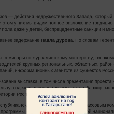
ов — действия недружественного Запада, который 
и этом у них мы видим полное разложение традицион
 пола даже у детей, беспрецедентные санкции и мно
давнее задержание
. По словам Терен
Павла Дурова
 семинары по журналистскому мастерству, ознакоми
оводителей крупных региональных, областных, райо
паний, информационных агентств из субъектов Росс
изована выставка, в том числе презентация проект
ную одежду народов (русских, татар, башкир, мари
ритории Республики Татарстан.
еспубликанским агентством по печати и массовым к
й программы «Реализация государственной национал