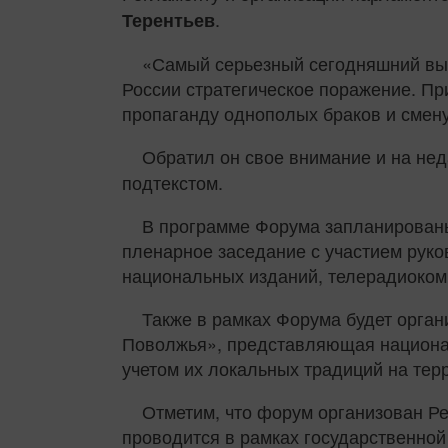
.
Терентьев
«Самый серьезный сегодняшний выз
России стратегическое поражение. Пр
пропаганду однополых браков и смену
Обратил он свое внимание и на не
подтекстом.
В программе Форума запланированы
пленарное заседание с участием рук
национальных изданий, телерадиоком
Также в рамках Форума будет орган
Поволжья», представляющая националь
учетом их локальных традиций на тер
Отметим, что форум организован Р
проводится в рамках государственно