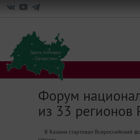
Здесь побывал
«Татарстан»
Форум национал
из 33 регионов 
В Казани стартовал Всероссийский ф
страны.