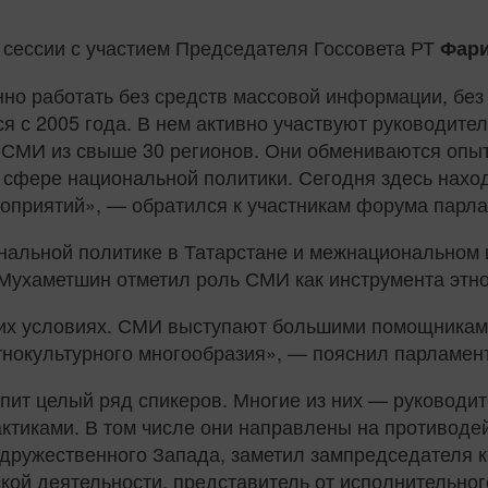
 сессии с участием Председателя Госсовета РТ
Фари
но работать без средств массовой информации, без
 с 2005 года. В нем активно участвуют руководител
СМИ из свыше 30 регионов. Они обмениваются опы
й сфере национальной политики. Сегодня здесь наход
роприятий», — обратился к участникам форума парл
ональной политике в Татарстане и межнациональном
 Мухаметшин отметил роль СМИ как инструмента этн
них условиях. СМИ выступают большими помощникам
этнокультурного многообразия», — пояснил парламен
пит целый ряд спикеров. Многие из них — руководи
ктиками. В том числе они направлены на противоде
едружественного Запада, заметил зампредседателя 
кой деятельности, представитель от исполнительног