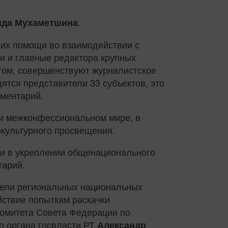
.
да Мухаметшина
 их помощи во взаимодействии с
и и главные редактора крупных
том, совершенствуют журналистское
ятся представители 33 субъектов, это
аментарий.
 и межконфессиональном мире, в
окультурного просвещения.
и в укреплении общенационального
тарий.
тели региональных национальных
йствие попыткам раскачки
комитета Совета Федерации по
о органа госвласти РТ
Александр