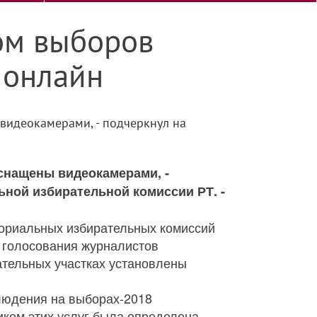
дом выборов
 онлайн
видеокамерами, - подчеркнул на
снащены видеокамерами, -
ьной избирательной комиссии РТ. -
ториальных избирательных комиссий
 голосования журналистов
рательных участках установлены
людения на выборах-2018
ком этих услуг была определена