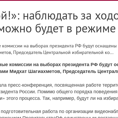
ой!»: наблюдать за хо
можно будет в режиме
е комиссии на выборах президента РФ будут оснащены 
етов, Председатель Центральной избирательной ко...
ные комиссии на выборах президента РФ будут о
тами Мидхат Шагиахметов, Председатель Централ
шла пресс-конференция, посвященная работе терри
езидента России. Помимо общего порядка поведения
» этого процесса. Так, например, будут ли на изби
 подготовительная работа по организации видеонаб
оряжением ПравительстваРФ единственным поставщи