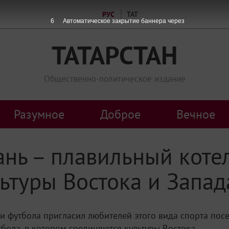
РУС
ТАТ
5
Автоматическое закрытие баннера через
ТАТАРСТАН
Общественно-политическое издание
Разумное
Доброе
Вечное
нь – плавильный котел
ьтуры Востока и Запад
футбола пригласил любителей этого вида спорта посет
бола, в котором соединяются культуры Востока...