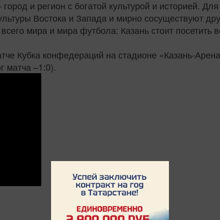
– город и регион с богатой культурой и историей. Дл
ультуры Востока и Запада и мирно сосуществуют дру
всего мира и мира футбола: Казань стоит посетить в
тче Кубка конфедераций на стадионе «Казань-Арена
г матча –1:0).