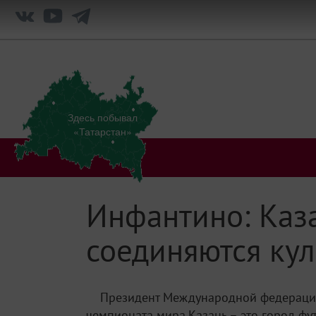
Здесь побывал
«Татарстан»
Инфантино: Каза
соединяются кул
Президент Международной федерации 
чемпионата мира.Казань – это город фут