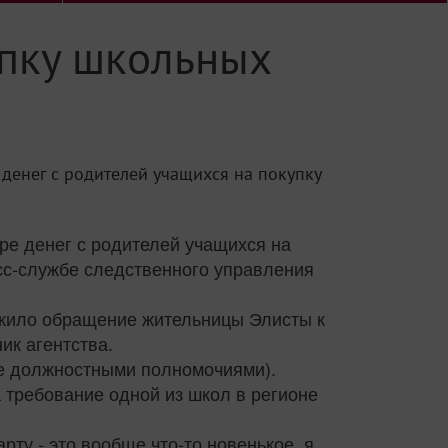
упку школьных
денег с родителей учащихся на покупку
е денег с родителей учащихся на
сс-службе следственного управления
ужило обращение жительницы Элисты к
ик агентства.
ие должностными полномочиями).
 требование одной из школ в регионе
рту - это вообще что-то новенькое, я