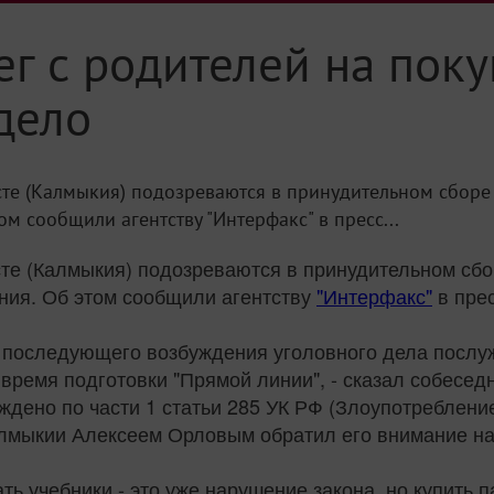
ег с родителей на пок
дело
е (Калмыкия) подозреваются в принудительном сборе 
м сообщили агентству "Интерфакс" в пресс...
е (Калмыкия) подозреваются в принудительном сбор
ния. Об этом сообщили агентству
"Интерфакс"
в пре
 последующего возбуждения уголовного дела посл
ремя подготовки "Прямой линии", - сказал собеседн
уждено по части 1 статьи 285 УК РФ (Злоупотреблен
алмыкии Алексеем Орловым обратил его внимание на
ь учебники - это уже нарушение закона, но купить па