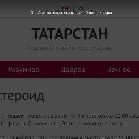
РУС
ТАТ
6
Автоматическое закрытие баннера через
ТАТАРСТАН
Общественно-политическое издание
Разумное
Доброе
Вечное
стероид
от нашей планеты расстоянии 4 марта около 11.00 час
ефедьев. Он пояснил: «Этот астероид относится...
от нашей планеты расстоянии 4 марта около 11.00 ч