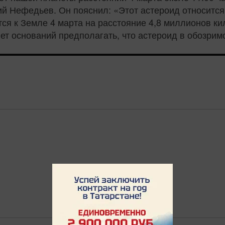
 Нефедьев. Он пояснил: «Этот астероид относится 
ся к Земле 4 марта на расстояние 4,8 миллионов кил
 Нет оснований предполагать, что астероид в обозри