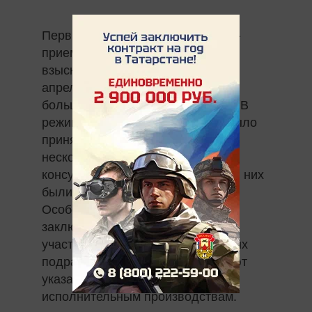
Первый республиканский онлайн-
прием граждан по вопросам
взыскания алиментов прошел 2
апреля. Новый формат привлек
большое количество заявителей. В
режиме видеоконференцсвязи было
принято более 30 татарстанцев,
несколько человек получили
консультации по телефону, среди них
были жители других регионов.
Особенность мероприятия
заключается в том, что в приеме
участвуют начальники структурных
подразделений, которые получают
указания для исполнения по
исполнительным производствам.