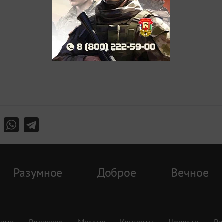
Разумное
Доброе
Вечное
лама
Редакция
Миссия
Контакты
Новости
Р