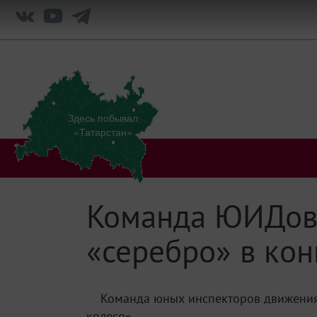
Здесь побывал
«Татарстан»
Команда ЮИДовц
«серебро» в кон
Команда юных инспекторов движения 
колесо».