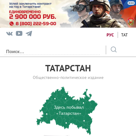
РУС
ТАТ
ТАТАРСТАН
Общественно-политическое издание
Здесь побывал
«Татарстан»