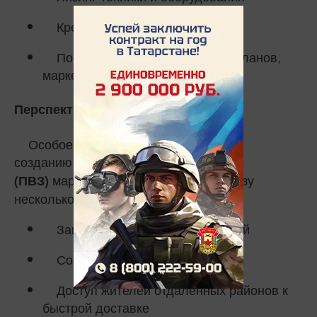
Кредиты под 9,5% годовых
Помощь в разработке бизнес-планов,
маркетинге и сертификации
Перспективное направление
Особое внимание уделяется
созданию
пунктов выдачи заказов
маркетплейсов. Это решает сразу
(ПВЗ)
несколько задач:
Загрузка пустующих помещений
Создание рабочих мест
Доступ жителей отдаленных районов к
быстрой доставке