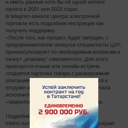
и иметь данные хотя бы об одной оплате
налога в 2021 или 2022 годах.
В telegram-канале Центра электронной
торговли есть подробная инструкция как
получить поддержку.
«После того, как процесс будет запущен, с
предпринимателем свяжутся специалисты ЦЭТ,
проконсультируют по необходимым вопросам и
начнут „упаковку“ самозанятого. Для этого
проводятся очные или онлайн-встречи,
создается карточка товара с ранжируемым
описанием, сам товар подготавливается к
отгрузке и первым продажам», — отметила
исполнительный директор ЦЭТ
«Маркетплейс.Легко» Инесса Яруллина.
Подробнее: https://www.tatar-
inform.ru/news/marketpleislegko-vozobnovlyaet-