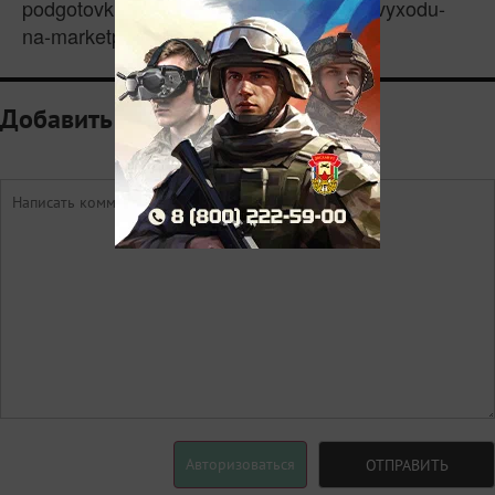
podgotovku-samozanyatyx-tatarstana-k-vyxodu-
na-marketpleisy-5860354
Добавить комментарий
Авторизоваться
ОТПРАВИТЬ