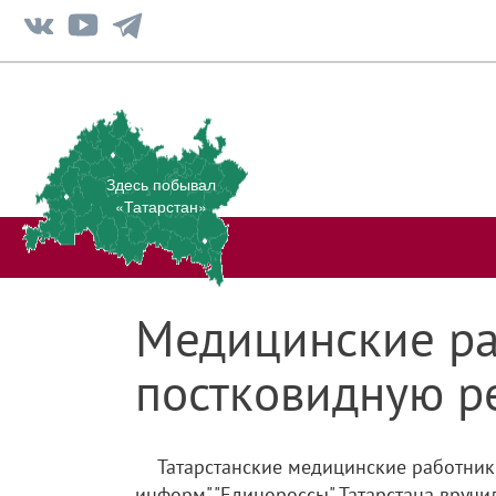
Здесь побывал
«Татарстан»
Медицинские ра
постковидную р
Татарстанские медицинские работники
информ"."Единороссы" Татарстана вручил