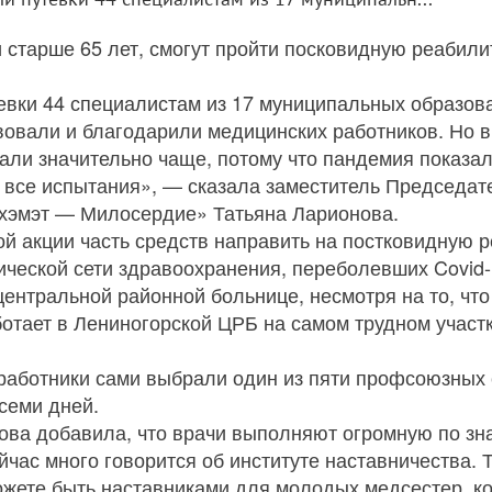
 старше 65 лет, смогут пройти посковидную реабил
евки 44 специалистам из 17 муниципальных образов
вовали и благодарили медицинских работников. Но в
тали значительно чаще, потому что пандемия показал
 все испытания», — сказала заместитель Председате
хэмэт — Милосердие» Татьяна Ларионова.
ой акции часть средств направить на постковидную 
ческой сети здравоохранения, переболевших Covid
центральной районной больнице, несмотря на то, что 
аботает в Лениногорской ЦРБ на самом трудном участ
аботники сами выбрали один из пяти профсоюзных с
семи дней.
ова добавила, что врачи выполняют огромную по зна
час много говорится об институте наставничества. Т
ожете быть наставниками для молодых медсестер, к