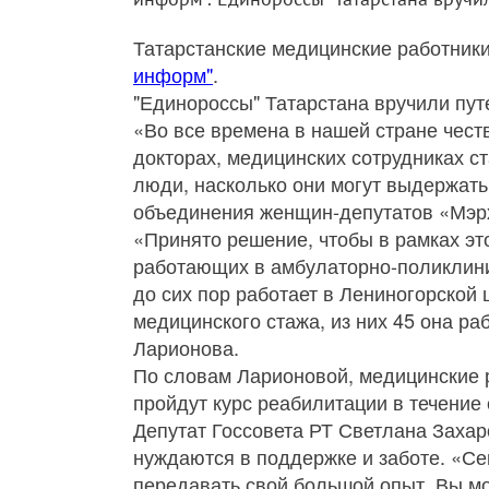
Татарстанские медицинские работники
информ"
.
"Единороссы" Татарстана вручили пут
«Во все времена в нашей стране чест
докторах, медицинских сотрудниках с
люди, насколько они могут выдержать
объединения женщин-депутатов «Мэр
«Принято решение, чтобы в рамках эт
работающих в амбулаторно-поликлини
до сих пор работает в Лениногорской 
медицинского стажа, из них 45 она р
Ларионова.
По словам Ларионовой, медицинские р
пройдут курс реабилитации в течение 
Депутат Госсовета РТ Светлана Захар
нуждаются в поддержке и заботе. «Сей
передавать свой большой опыт. Вы м