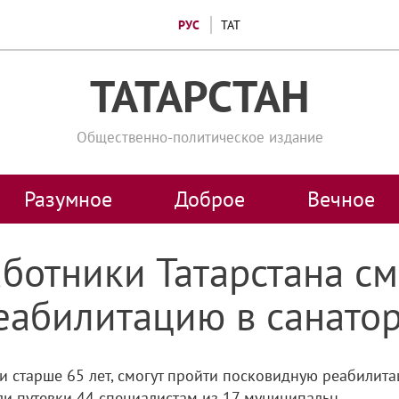
РУС
ТАТ
ТАТАРСТАН
Общественно-политическое издание
Разумное
Доброе
Вечное
ботники Татарстана см
еабилитацию в санато
 старше 65 лет, смогут пройти посковидную реабилитац
и путевки 44 специалистам из 17 муниципальн...