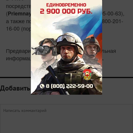
посредством каналов связи в Skype
(
), WhatsApp (8-987-205-00-63),
P
riemnayaer116
а также по телефону горячей линии 8-800-201-
16-00 (портал «Мой депутат»).
Предварительная запись и дополнительная
информация по тел.:
8 (843) 238-10-00.
Добавить комментарий