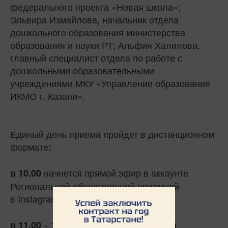
федерального проекта «Новая школа»;
Эльвира Измайлова, начальник отдела
дошкольного образования министерства
образования и науки РТ; Альфия Халилова,
главный специалист отдела по работе с
дошкольными образовательными
учреждениями МКУ «Управление образования
ИКМО г. Казани».
Единый день приема пройдет в дистанционном
формате
:
начнется прямой эфир в аккаунте
в 10.00
Региональной общественной приемной
в
Instagram
(
);
opriemnaya
116
– тематический прием граждан
в 11.00