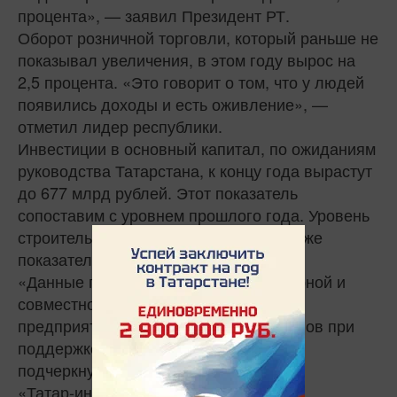
процента», — заявил Президент РТ.
Оборот розничной торговли, который раньше не
показывал увеличения, в этом году вырос на
2,5 процента. «Это говорит о том, что у людей
появились доходы и есть оживление», —
отметил лидер республики.
Инвестиции в основный капитал, по ожиданиям
руководства Татарстана, к концу года вырастут
до 677 млрд рублей. Этот показатель
сопоставим с уровнем прошлого года. Уровень
строительных работ сохранился не ниже
показателя прошлого года.
«Данные показатели — итог планомерной и
совместной работы республиканских
предприятий и государственных органов при
поддержке федерального центра», —
подчеркнул Минниханов.
«Татар-информ»