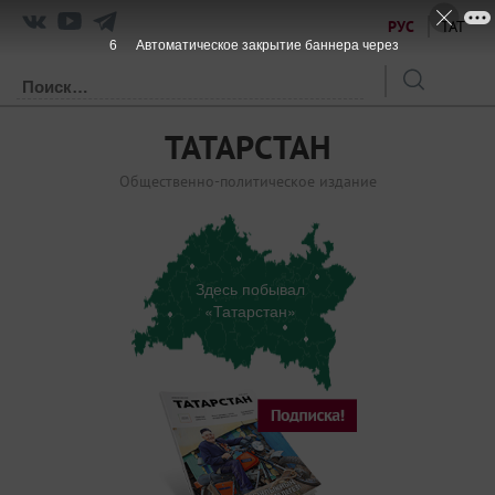
РУС
ТАТ
6
Автоматическое закрытие баннера через
ТАТАРСТАН
Общественно-политическое издание
Здесь побывал
«Татарстан»