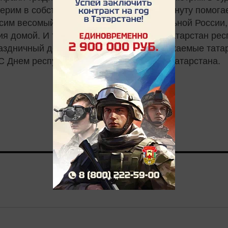
верим в собственные силы. В трудную минуту помога
осим весомый вклад в строительство сильной России
я домой. И только вместе мы делаем Татарстан респ
раздничный день хочу пожелать вам, уважаемые тата
 С Днем республики!» — заключил Раис Татарстана.
0