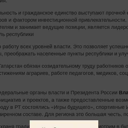
ия.
ьность и гражданское единство выступают прочной 
ров и фактором инвестиционной привлекательности. 
телям и занимает ведущие позиции, является лиде
ль республики
 работу всех уровней власти. Это позволяет успеш
, преображать населенные пункты республики и улуч
атарстан обязан созидательному труду работников 
стижениям аграриев, работе педагогов, медиков, со
деральные органы власти и Президента России
Вла
нициатив и проектов, а также предоставленные воз
году в РТ состоялись «Игры будущего», спортивные 
иренном составе. Для региона это большая честь, по
храня традиции предков, мы уверенно смотрим в бу