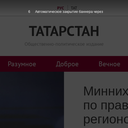
РУС
ТАТ
5
Автоматическое закрытие баннера через
ТАТАРСТАН
Общественно-политическое издание
Разумное
Доброе
Вечное
Минних
по прав
регион