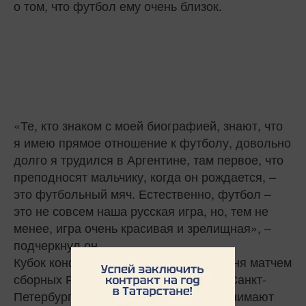
о том, что футбол ему очень близок.
«Те, кто знаком с моей биографией, знают, что
я имею прямое отношение к футболу, довольно
долго я трудился в Аргентине, там первое, что
преподносят мальчику, когда он рождается, –
это футбольный мяч. Естественно, футбол –
это не совсем наша русская игра, но, тем не
менее, игра очень красивая и зрелищная», –
подчеркнул он.
Кубок конфедераций стартовал 17 июня матчем
сборных России и Новой Зеландии в Санкт-
Петербурге. Также матчи турнира принимают