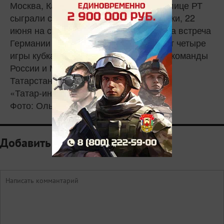
Москва, Казань и Сочи. 18 июня в столице РТ
сыграли сборные Португалии и Мексики, 22
июня на стадионе Kazan-Arena прошла встреча
Германии и Чили. Всего Казань примет четыре
игры кубка: 24 июня здесь встретятся команды
России и Мексики, а 28 июня столица
Татарстана примет полуфинал.
«Татар-информ»
Фото: Ольга Голыжбина
Добавить комментарий