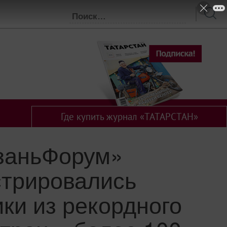
Где купить журнал «ТАТАРСТАН»
заньФорум»
стрировались
ики из рекордного