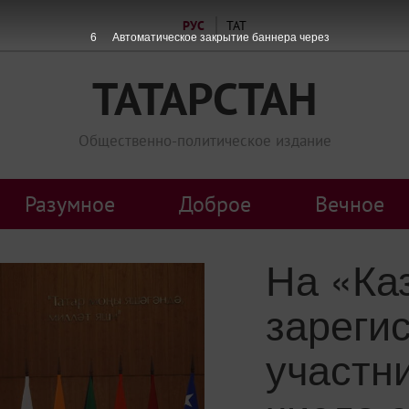
РУС
ТАТ
6
Автоматическое закрытие баннера через
ТАТАРСТАН
Общественно-политическое издание
Разумное
Доброе
Вечное
На «Ка
зареги
участн