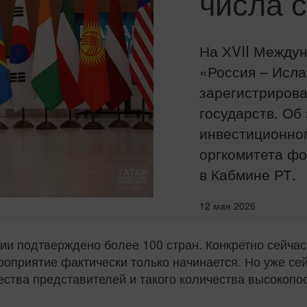
числа с
На ХVII Между
«Россия – Исл
зарегистрирова
государств. Об
инвестиционног
оргкомитета ф
в Кабмине РТ.
12 мая 2026
ции подтверждено более 100 стран. Конкретно сейчас
роприятие фактически только начинается. Но уже сей
ества представителей и такого количества высокопо