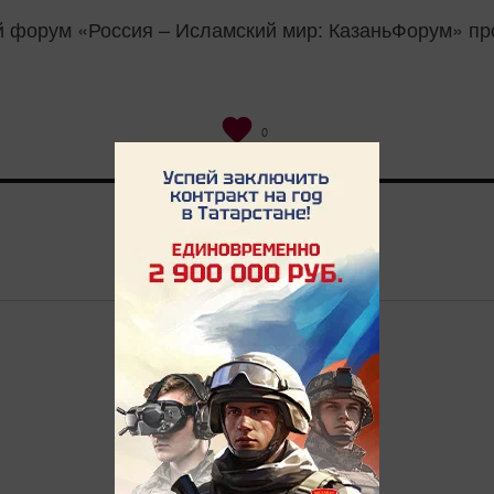
 форум «Россия – Исламский мир: КазаньФорум» про
0