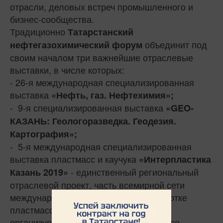
отрасли, деловых встреч промышленного и
бизнес-сообщества.
Традиционно
Татарстанский
объединит под
нефтегазохимический форум
своим началом три важнейшие отраслевые
выставки, в числе которых:
- 26-я международная специализированная
выставка
«Нефть, газ. Нефтехимия»;
- 9-я специализированная выставка
«GEO-
КАЗАНЬ: Геологоразведка. Геодезия.
Картография»;
- 5-я международная специализированная
выставка пластмасс и каучука
«Интерпластика
- единственный региональный
Казань 2019»
отраслевой проект, часть всемирной сети
международных выставок по переработке
пластмасс и каучука K-Globalgate,
организуемый совместно с ООО «Мессе