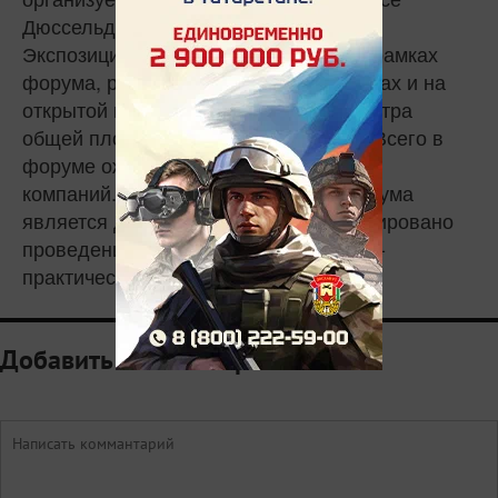
Дюссельдорф Москва».
Экспозиция выставок, проходящих в рамках
форума, разместится в трех павильонах и на
открытой площадке выставочного центра
общей площадью более 10 000 кв.м. Всего в
форуме ожидается участие более 160
компаний. Неотъемлемой частью форума
является деловая программа, запланировано
проведение 5 международных научно-
практических конференций.
Добавить комментарий