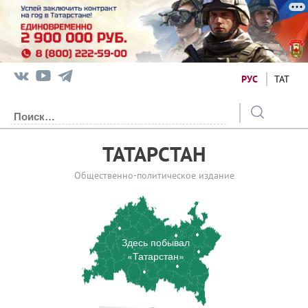
РУС
ТАТ
ТАТАРСТАН
Общественно-политическое издание
Здесь побывал
«Татарстан»