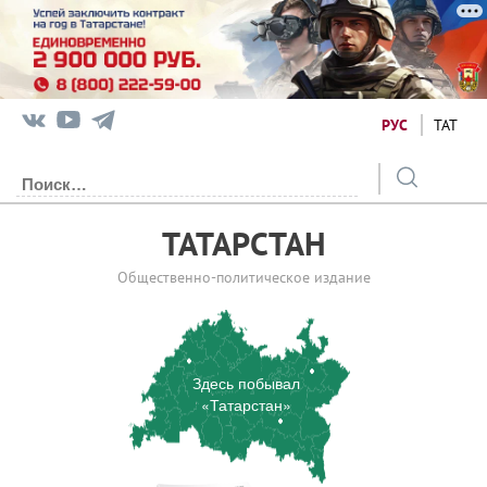
РУС
ТАТ
ТАТАРСТАН
Общественно-политическое издание
Здесь побывал
«Татарстан»