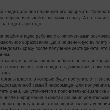
й кредит или она планирует его оформить. Полность
на первоначальный взнос можно сразу. А вот если 
надо ждать три года.
 на реабилитацию ребенка с ограниченными возможн
ошкольное образование. Да и на денежную выплату -
етендовать сразу после получение сертификата, что 
нием.
аткапитал на образование ребенка, но не дошкольно
о в этих случаях тоже придется дожидаться, пока м
года.
 органы власти, в которые будут поступать от Пенс
редоставленной семьей информации для получения м
 пяти дней. Как уточняется в пояснительной записке к
м числе информация о фактах лишения родительских
енного преступления, относящегося к преступления
сертификата на маткапитал родителям откажут.