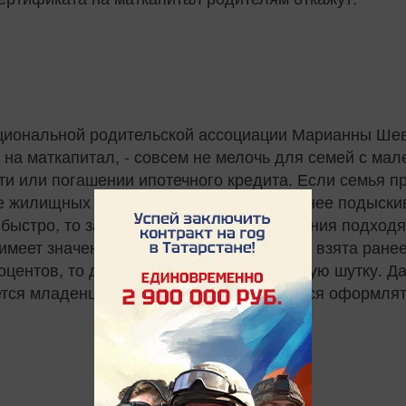
циональной родительской ассоциации Марианны Шевч
на маткапитал, - совсем не мелочь для семей с мал
ти или погашении ипотечного кредита. Если семья п
ие жилищных условий, она начинает заранее подыск
 быстро, то за лишние две недели ожидания подход
имеет значение, ведь если ипотека была взята ране
центов, то две недели могут сыграть злую шутку. Да
тся младенцем, семьям порой приходится оформлят