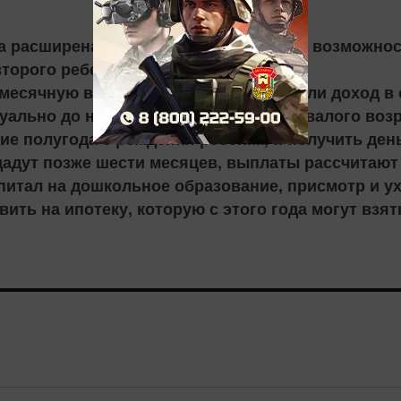
ла расширена. Семьи получили больше возможнос
торого ребенка, напомнили в ПФР.
месячную выплату из маткапитала, если доход в 
уально до наступления полуторогодовалого возр
е полугода с рождения ребенка, и получить день
дадут позже шести месяцев, выплаты рассчитают
итал на дошкольное образование, присмотр и ух
ить на ипотеку, которую с этого года могут взят