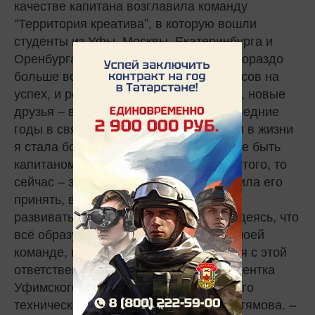
качестве капитана возглавила команду
“Территория креатива”, в которую вошли
студенты из Уфы, Москвы, Екатеринбурга и
Оренбурга. Совместная работа – это гораздо
больше возможностей и, конечно, шансов на
успех, и речь не о победе. Знакомства, новые
друзья – вот главная ценность. В последние
годы в связи с различными событиями в жизни
я стала более закрытой, и если раньше быть
капитаном для меня было проще простого, то
сейчас – это настоящий вызов. Я решила его
принять, выйти из зоны комфорта и
развиваться, а не сидеть на месте, надеясь, что
всё образуется само собой. Спасибо моей
команде, которая помогала справиться с этой
ответственной ролью, – отметила студентка
Уфимского государственного нефтяного
технического университета Карима Ахтямова. –