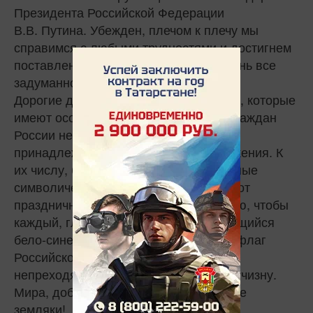
Президента Российской Федерации
В.В. Путина. Убежден, плечом к плечу мы
справимся с любыми трудностями и достигнем
поставленных целей, претворив в жизнь все
задуманное.
Дорогие друзья! Есть вещи и символы, которые
имеют особую значимость для всех граждан
России независимо от их этнической
принадлежности и социального положения. К
их числу, безусловно, относятся главные
символические атрибуты страны. В этот
праздничный день от всей души желаю, чтобы
каждый, глядя на величаво развевающийся
бело-сине-красный Государственный флаг
Российской Федерации, испытывал
непреходящее чувство гордости за Отчизну.
Мира, добра и счастья вам, уважаемые
земляки!