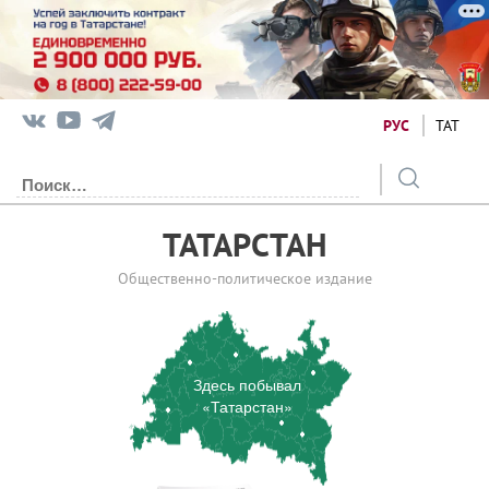
РУС
ТАТ
ТАТАРСТАН
Общественно-политическое издание
Здесь побывал
«Татарстан»