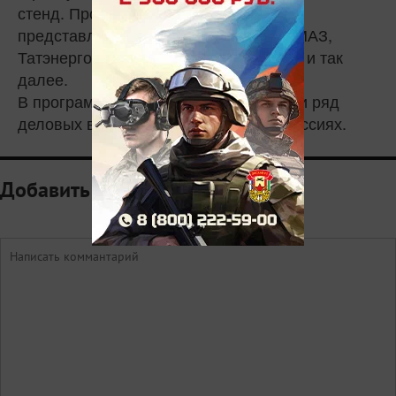
стенд. Промышленный потенциал
представляют крупные компании: КАМАЗ,
Татэнерго, РариТЭКХолдинг, Химград и так
далее.
В программе у Президента республики ряд
деловых встреч, а так же участие в сессиях.
Добавить комментарий