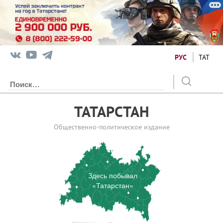
РУС
ТАТ
ТАТАРСТАН
Общественно-политическое издание
Здесь побывал
«Татарстан»