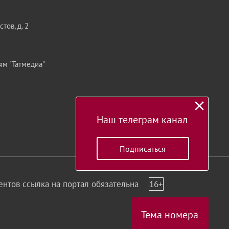
тов, д. 2
ям "Татмедиа"
Наш телеграм канал
Подписаться
нтов ссылка на портал обязательна
16+
Тема номера