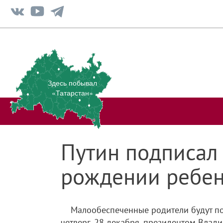
Здесь побывал
«Татарстан»
Путин подписал
рождении ребе
Малообеспеченные родители будут по
четверг, 28 декабря, президентом Влад