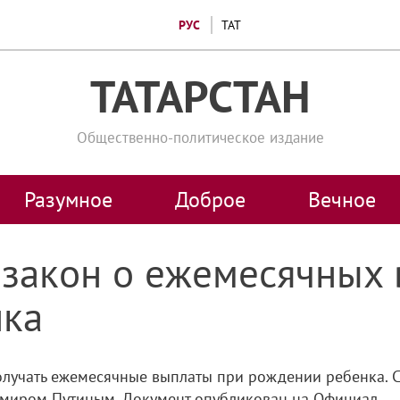
РУС
ТАТ
ТАТАРСТАН
Общественно-политическое издание
Разумное
Доброе
Вечное
 закон о ежемесячных 
нка
лучать ежемесячные выплаты при рождении ребенка. С
имиром Путиным. Документ опубликован на Официал...