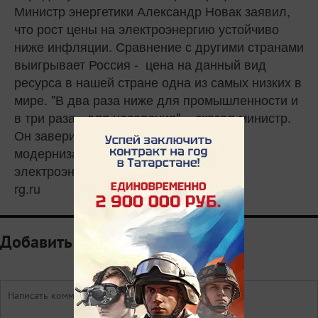
Министр энергетики Александр Новак заявил,
что рост цены на электроэнергию устойчиво
ниже инфляции. Сравнение с другими странами
выигрывает Россия - цена на данный вид
ресурса в нашей стране одна из самых низких в
мире. "В два раза ниже для промышленности и
в три раза - для населения", - сказал министр.
Он заверил, что новая программа
модернизации не поднимет цену на
электроэнергию выше инфляции.
rg.ru
Добавить комментарий