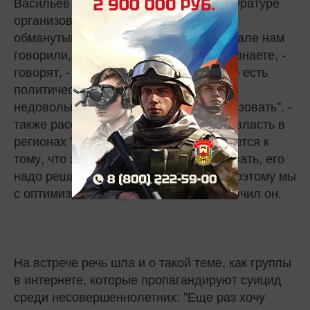
Васильев попросил поручить Генпрокуратуре
организовать проверку обращений по
обманутым дольщикам. "Об этом вначале нам
говорили, сейчас уже не говорят. "Вы знаете, -
говорят, - нас звали на улицу". Разные есть
политические спекулянты, которые
недовольных всегда пытаются использовать", -
также рассказал он. По его словам, и власть в
регионах "заметно сейчас поворачивается к
тому, что этот вопрос нельзя замалчивать, его
надо решать". И инструменты есть. "Поэтому мы
с оптимизмом смотрим на это", - заключил он.
На встрече речь шла и о такой теме, как группы
в интернете, которые пропагандируют суицид
среди несовершеннолетних: "Еще раз хочу