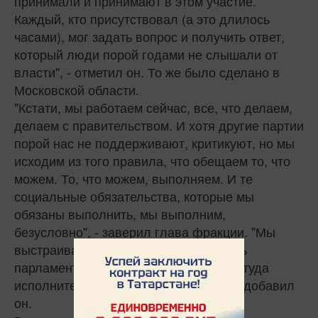
принимали и принимают в этом участие.
Каждый, кто присутствовал (а это длилось
часами), мог задать вопрос и получить ответ,
который люди порой годами не слышали от
власти", - отметил он. То же было сделано в
Московской области.
"Кстати, мы работаем сейчас, все, что делаем,
делаем с правительством. И хотя другие партии
порой нас не поддерживают, критикуют, но мы
исходим из того правила, что обещаем то, что
можем. То, что можем, выполняем. И те
социальные обязательства, которые мы
обязаны выполнить, мы выполним,
безусловно", - заверил глава фракции. "Мы
выстраиваем сверху донизу вертикаль
парламентского контроля, вовлекаем туда
исполнительную власть, дело идет", - добавил
он.