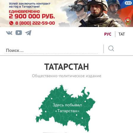
РУС
ТАТ
ТАТАРСТАН
Общественно-политическое издание
Здесь побывал
«Татарстан»