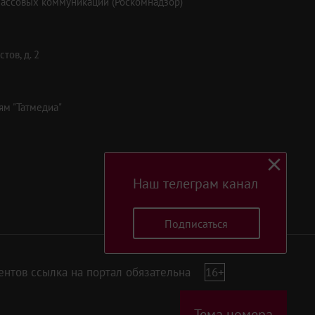
массовых коммуникаций (Роскомнадзор)
тов, д. 2
ям "Татмедиа"
Наш телеграм канал
Подписаться
нтов ссылка на портал обязательна
16+
Тема номера