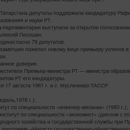
 Татарстана депутаты поддержали кандидатуру Рафи
азования и науки РТ.
 парламентарии выступили за открытое голосование
Алексей Песошин.
единогласно 79 депутатов.
хаметшин пожелал новому вице-премьеру успехов в 
он.
занное доверие.
местителя Премьер-министра РТ — министра образова
ветом РТ его кандидатуры.
 17 августа 1961 г. в с. Муслюмово ТАССР.
даль,1978 г.);
тут по специальности «инженер-механик» (1983 г.);
ститут по специальности «экономист» (диплом с отл
одного хозяйства и государственной службы при П
программе «Магистр государственно-общественного 