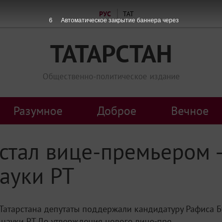
РУС
ТАТ
6
Автоматическое закрытие баннера через
ТАТАРСТАН
Общественно-политическое издание
Разумное
Доброе
Вечное
 стал вице-премьером
ауки РТ
 Татарстана депутаты поддержали кандидатуру Рафиса Б
науки РТ.До утверждения нового вице-пре...