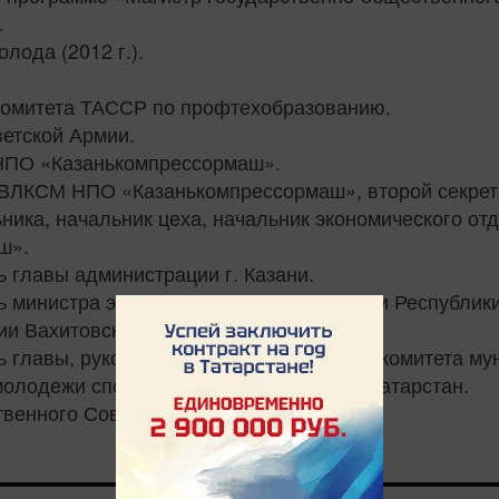
.
ода (2012 г.).
 комитета ТАССР по профтехобразованию.
ветской Армии.
а НПО «Казанькомпрессормаш».
 ВЛКСМ НПО «Казанькомпрессормаш», второй секрета
ника, начальник цеха, начальник экономического отд
ш».
ь главы администрации г. Казани.
ь министра экономики и промышленности Республики
и Вахитовского района г. Казани.
ь главы, руководитель исполнительного комитета мун
молодежи спорту и туризму Республики Татарстан.
твенного Совета пятого созыва.