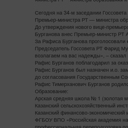
Сегодня на 34-м заседании Госсовета
Премьер-министра РТ — министра обр
До утверждения нового вице-премьера
Бурганова внес Премьер-министр РТ 
За Рафиса Бурганова проголосовали 
Председатель Госсовета РТ Фарид Му
возлагаем на вас надежды», – сказал 
Рафис Бурганов поблагодарил за ока
Рафис Бурганов был назначен и.о. за
до согласования Государственным Со
Рафис Тимерханович Бурганов родился
Образование:
Арская средняя школа № 1 (золотая ме
Казанский сельскохозяйственный инсти
Казанский финансово-экономический ин
ФГБОУ ВПО «Российская академия нар
профессиональная переподготовка по 