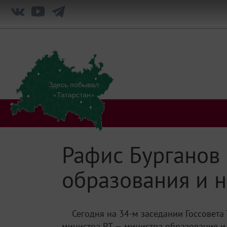
Здесь побывал
«Татарстан»
Рафис Бурганов
образования и н
Сегодня на 34-м заседании Госсовета
министра РТ — министра образования и 