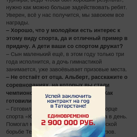
нужно как можно больше задействовать ребят.
Уверен, всё у нас получится, мы завоюем все
награды.
– Хорошо, что у молодёжи есть интерес к
этому виду спорта, да и отличный пример в
придачу. А дети ваши со спортом дружат?
– Сын маленький ещё, в этом году только три
года исполнится, а дочь гимнастикой
занимается, уже завоёвывает призовые места.
– Не отстаёт от отца. Альберт, расскажите о
соревнованиях, на которых вы стали
чемпионом мира по борьбе корэш. Как
готовились, кто помогал?
– Готовился у нас в Излучинске, во Дворце
спорта «Югра», тренировался три раза в день.
Помогал мне наш тренер по греко-римской
борьбе Тельман Муртазалиевич Муртузов.