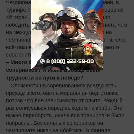
Чемпионат проходил в 2018 году в Казани, в
турнире приняли участие более 200 борцов из
42 стран. Мне кажется, что тяжелее было
победить на всероссийских соревнованиях, чем
на международных. Единственное, что на
чемпионате мира психологически было тяжело,
всё-таки волнение и ответственность дают о
себе знать.
– Много было сильных и достойных
соперников? И какие вообще были
трудности на пути к победе?
– Сложности на соревнованиях всегда есть,
прежде всего, важна моральная подготовка,
потому что вне зависимости от опыта, каждый
раз волнуешься перед выходом на ковёр. Это
нужно перебороть, иначе все тренировки были
напрасны. Без сильных соперников на
чемпионате никак не обойтись. В финале