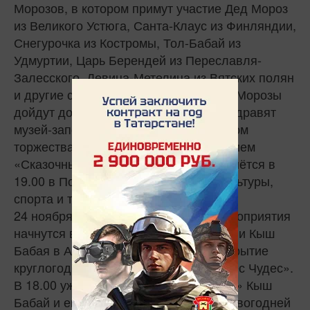
Морозов, в котором примут участие Дед Мороз
из Великого Устюга, Санта-Клаус из Финляндии,
Снегурочка из Костромы, Тол-Бабай из
Удмуртии, Царь Берендей из Переславля-
Залесского, Девица-Метелица из Вятских полян
и другие сказочные персонажи. Деды Морозы
дойдут до Казанского Кремля, где поздравят
музей-заповедник с 25-летием. Вечером
торжества продолжатся представлением
«Сказочный переполох», которое начнётся в
19.00 в Поволжской Академии физкультуры,
спорта и туризма.
24 ноября в 10.00 торжественные мероприятия
начнутся в Арске. В 14.00 в резиденции Кыш
Бабая в Арском районе состоится открытие
круглогодичного сказочного парка «Лес Чудес».
В 18.00 уже в Казани в ГТРК «Корсотн» Кыш
Бабай и его коллеги зажгут огни на новогодней