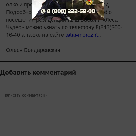
ёлке и проведут традиционный хоровод.
Подробности мероприятий, а также всё о
посещении резиденции Кыш Бабая и «Леса
Чудес» можно узнать по телефону 8(843)260-
16-40 а также на сайте
tatar-moroz.ru
.
Олеся Бондаревская
Добавить комментарий