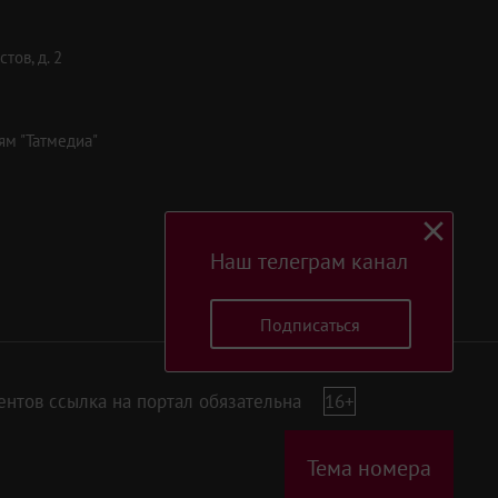
тов, д. 2
ям "Татмедиа"
Наш телеграм канал
Подписаться
нтов ссылка на портал обязательна
16+
Тема номера