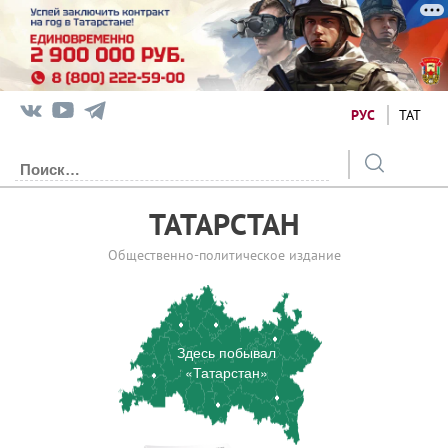
РУС
ТАТ
ТАТАРСТАН
Общественно-политическое издание
Здесь побывал
«Татарстан»