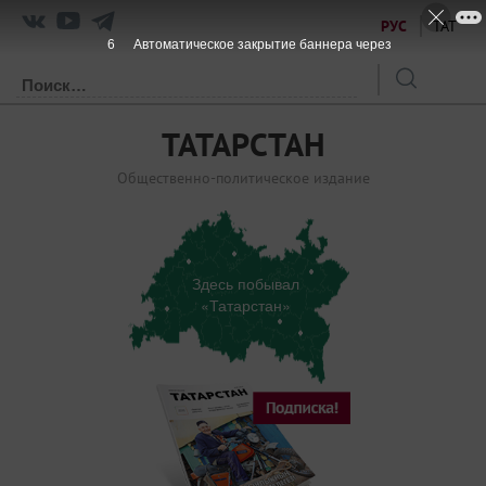
РУС
ТАТ
6
Автоматическое закрытие баннера через
ТАТАРСТАН
Общественно-политическое издание
Здесь побывал
«Татарстан»