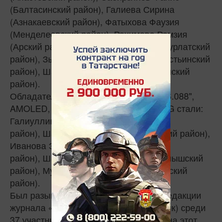
(Балтасинский район), Галиева Сирина
(Азнакаевский район), Фатыхова Фаузия
(Менделеевский район), Рахимова Рамзия
(Арский район), Галиева Зульфира (Нурлатский
район), Зыятдинова Венера (Камско-Устьинский
район), Шарипова Гульниса (Балтасинский
район).
Обладателями смартфонов Дисплей 6.088",
AMOLED, 4 Гб, камера 48Мп, 2 SIM, 4G стали:
Галиуллина Гульсина (Алькеевский
район), Шавалиева Раиля (Апастовский район),
Иванова Эльвина (Балтасинский
район), Шайхутдинова Фанзила (Актанышский
район), Мухамадиева Розалия (Сабинский
район).
Был разыгран специальный приз от редакции
журнала «Чаян» (электрический чайник) среди
37 участников акции, подписавшихся на этот