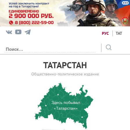
РУС
ТАТ
ТАТАРСТАН
Общественно-политическое издание
Здесь побывал
«Татарстан»