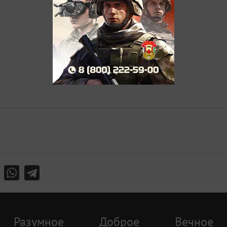
Разумное
Доброе
Вечное