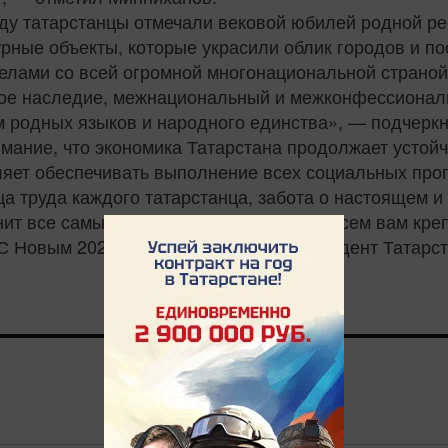
оду татарстанцы отмечали вековой юбилей родной р
рные объекты, которые украсили облик городов и по
лами со всей огромной многонациональной страно
вное наследие, межнациональный и межконфессионал
м родных языков и народного единства», — подчерк
мание, что экономика Татарстана продолжает устойч
ляет обеспечивать выполнение всех социальных про
а труда каждого татарстанца, забота о настоящем и
нит все самые заветные мечты! Желаю всем вам креп
! С Новым 2021 годом!» — отметил Президент Татарст