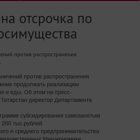
ена отсрочка по
госимущества
чений против распространения
.
аничений против распространения
шение продолжать реализацию
я и еды. Об этом на пресс-
 Татарстан директор Департамента
рограмме субсидирования самозанятым
 200 тыс.рублей
лого и среднего предпринимательства
одведомственных Минэкономики