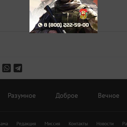
Разумное
Доброе
Вечное
лама
Редакция
Миссия
Контакты
Новости
Р