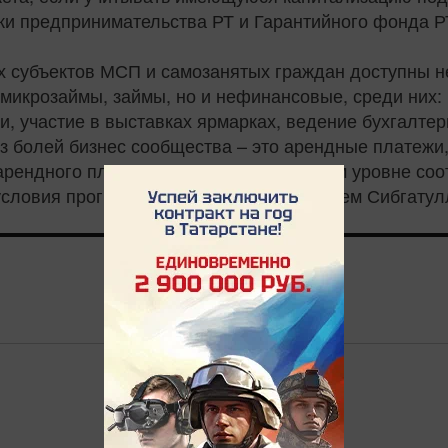
жки предпринимательства РТ и Гарантийного фонда 
ех субъектов МСП и самозанятых граждан доступны 
, микрозаймы, займы, но и нефинансовые, среди них:
, участие в выставках ярмарках, ведение бухгалтер
з болей бизнес сообщества – это арендные платежи,
арендного платежа. "На республиканском уровне со
словия программы" - резюмировал Рустем Сибгатул