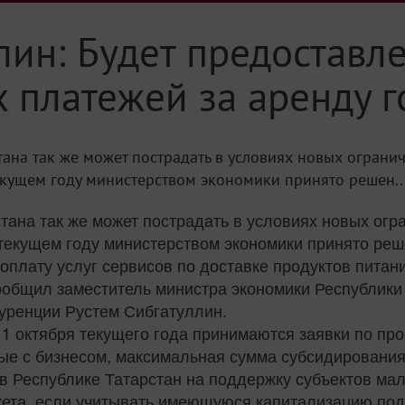
лин: Будет предоставл
 платежей за аренду 
тана так же может пострадать в условиях новых ограни
екущем году министерством экономики принято решен..
ана так же может пострадать в условиях новых огр
 текущем году министерством экономики принято ре
плату услуг сервисов по доставке продуктов питани
общил заместитель министра экономики Республики
уренции Рустем Сибгатуллин.
11 октября текущего года принимаются заявки по п
ые с бизнесом, максимальная сумма субсидирования
 в Республике Татарстан на поддержку субъектов ма
жета, если учитывать имеющуюся капитализацию п