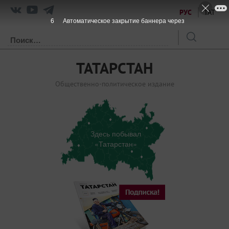
РУС
ТАТ
6
Автоматическое закрытие баннера через
ТАТАРСТАН
Общественно-политическое издание
Здесь побывал
«Татарстан»