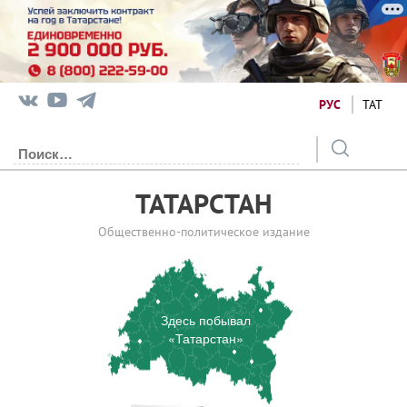
РУС
ТАТ
ТАТАРСТАН
Общественно-политическое издание
Здесь побывал
«Татарстан»