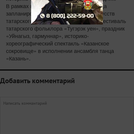
В рамках культурной программы съезда
запланированы концерт мастеров искусств
татарского народа, международный фестиваль
татарского фольклора «Тугэрэк уен», праздник
«Уйнагыз, гармуннар», историко-
хореографический спектакль «Казанское
сокровище» в исполнении ансамбля танца
«Казань».
Добавить комментарий