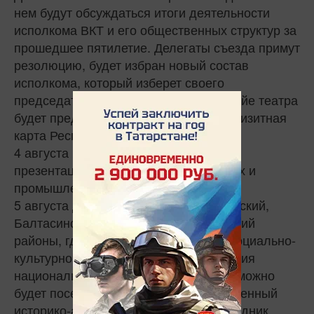
нем будут обсуждаться итоги деятельности
исполкома ВКТ и его общественных структур за
прошедшее пятилетие. Делегаты съезда примут
резолюцию, будет избран новый состав
исполкома, который изберет своего
председателя. Также в этот день в фойе театра
будет представлена фотовыставка «Визитная
карта Республики Татарстан».
4 августа в ГТРК «Корстон» состоится
презентация социально-экономических и
промышленных объектов Татарстана.
5 августа делегаты съезда посетят Арский,
Балтасинский, Кукморский, Тюлячинский
районы, где познакомятся с опытом социально-
культурного строительства и сохранения
национальных традиций. Кроме того, можно
будет посетить Болгарский государственный
историко-архитектурный музей-заповедник.