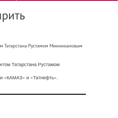
ирить
том Татарстана Рустамом Миннихановым
ентом Татарстана Рустамом
ми «КАМАЗ» и «Татнефть».