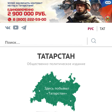
РУС
ТАТ
ТАТАРСТАН
Общественно-политическое издание
Здесь побывал
«Татарстан»