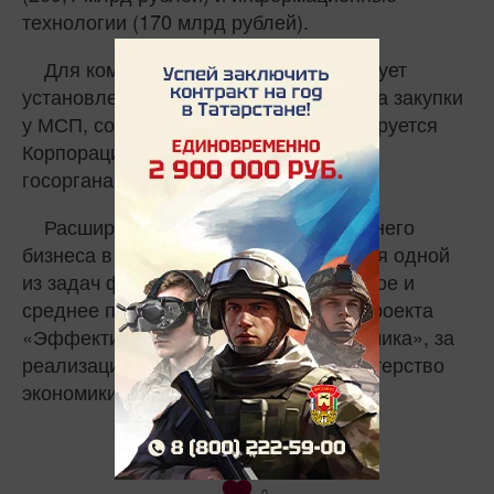
технологии (170 млрд рублей).
Для компаний с госучастием действует
установленная 25-процентная квота на закупки
у МСП, соблюдение которой контролируется
Корпорацией МСП и региональными
госорганами.
Расширение участия малого и среднего
бизнеса в закупках по 223-ФЗ является одной
из задач федерального проекта «Малое и
среднее предпринимательство» нацпроекта
«Эффективная и конкурентная экономика», за
реализацию которого отвечает Министерство
экономики Республики Татарстан.