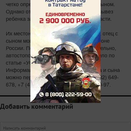
четко определил порядок общения с сыном.
Однако отец это решение нарушил и вывез
ребенка за пределы Магаданской области.
Их местонахождение пока неизвестно, отец с
сыном могут находиться в любом регионе
России. Передвигаются, предположительно,
автостопом. Возбуждено уголовное дело по
статье «Убийство».
Информацию о местонахождении отца и сына
можно передать по телефонам +7 (4132) 649-
678, +7 (4132) 654-170, +7 (914) 851-60-97.
Добавить комментарий