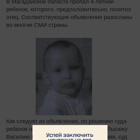
В Магаданской области пропал 4-летний
ребенок, которого, предположительно, похитил
отец. Соответствующие объявления разосланы
во многие СМИ страны.
Как следует из объявления, по решению суда
ребенок остался с матерью. Его отцу, Лысюку
Василию Павловичу 1972 года рождения, суд