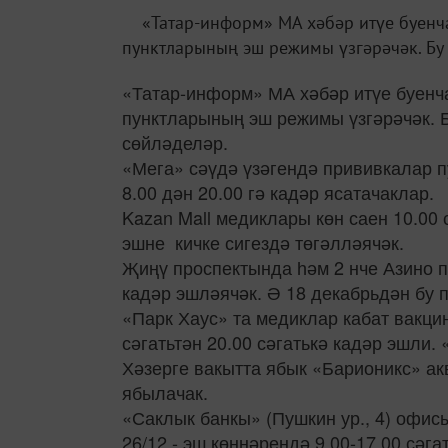
«Татар-информ» МА хәбәр итүе буенч
пунктларының эш режимы үзгәрәчәк. Бу 
«Татар-информ» МА хәбәр итүе буенча
пунктларының эш режимы үзгәрәчәк. 
сөйләделәр.
«Мега» сәүдә үзәгендә прививкалар 
8.00 дән 20.00 гә кадәр ясатачаклар.
Kazan Mall медиклары көн саен 10.00 
эшне кичке сигездә төгәлләячәк.
Җиңү проспектында һәм 2 нче Азино п
кадәр эшләячәк. Ә 18 декабрьдән бу 
«Парк Хаус» та медиклар кабат вакцин
сәгатьтән 20.00 сәгатькә кадәр эшли
Хәзерге вакытта ябык «Барионикс» ак
ябылачак.
«Саклык банкы» (Пушкин ур., 4) офис
26/12 - эш көннәрендә 9.00-17.00 сәг