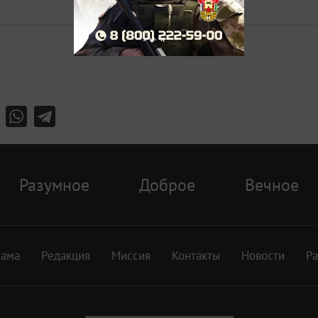
Разумное
Доброе
Вечное
лама
Редакция
Миссия
Контакты
Новости
Р