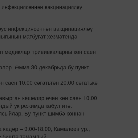
ус инфекциясеннән вакцинацияләү
ирус инфекциясеннән вакцинацияләү
лыгының матбугат хезмәтендә
ап медиклар прививкаларны көн саен
тәләр. Әмма 30 декабрьдә бу пункт
саен 10.00 сәгатьтән 20.00 сәгатькә
авырган кешеләр өчен көн саен 10.00
ндый ук режимда кабул итә.
 ясыйлар. Бу пункт шимбә көннән
кадәр – 9.00-18.00, Камалеев ур.,
ке биштә тәмамлый.