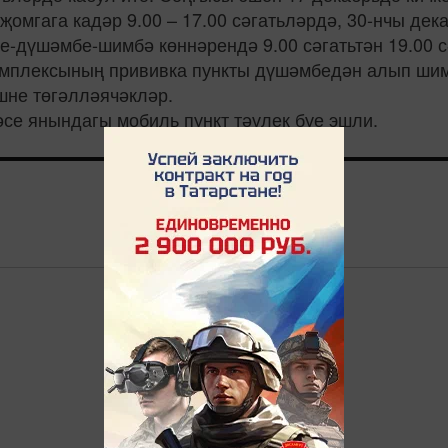
мгага кадәр 9.00 – 17.00 сәгатьләрдә, 30-нчы дека
е-дүшәмбе-шимбә көннәрендә 9.00 сәгатьтән 19.00 сә
омплексының прививка пункты дүшәмбедән алып шимб
эшне төгәлләячәкләр.
әсе янындагы мобиль пункт тәүлек буе эшли.