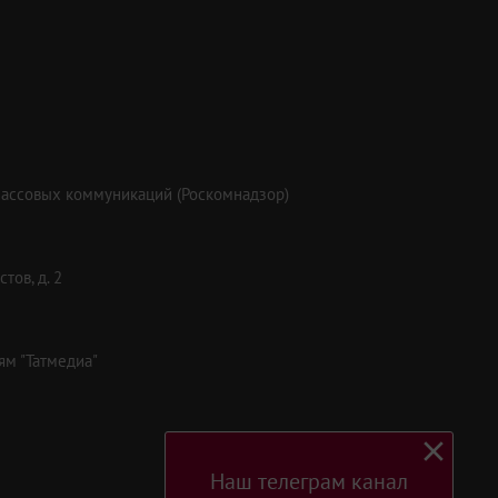
массовых коммуникаций (Роскомнадзор)
тов, д. 2
ям "Татмедиа"
Наш телеграм канал