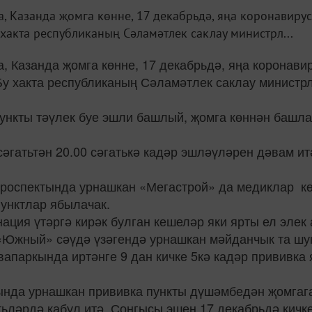
а, Казанда җомга көнне, 17 декабрьдә, яңа коронавир
хакта республиканың Сәламәтлек саклау министрл...
, Казанда җомга көнне, 17 декабрьдә, яңа коронав
Бу хакта республиканың Сәламәтлек саклау министр
пункты тәүлек буе эшли башлый, җомга көннән башл
сәгатьтән 20.00 сәгатькә кадәр эшләүләрен дәвам и
роспектында урнашкан «Мегастрой» да медиклар көн 
пунктлар ябылачак.
ация үтәргә кирәк булган кешеләр яки ярты ел элек 
. «Южный» сәүдә үзәгендә урнашкан мәйданчык та шу
вапаркында иртәнге 9 дан кичке 5кә кадәр прививка
ында урнашкан прививка пункты дүшәмбедән җомгага 
атьләрдә кабул итә. Соңгысы эшен 17 декабрьдә кич