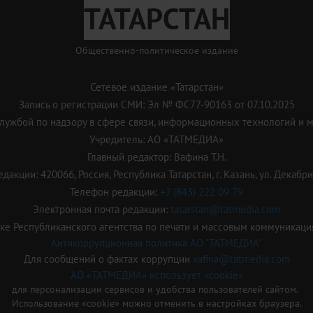
ТАТАРСТАН
Общественно-политическое издание
Сетевое издание «Татарстан»
Запись о регистрации СМИ: Эл № ФС77-90163 от 07.10.2025
ужбой по надзору в сфере связи, информационных технологий и 
Учредитель: АО «ТАТМЕДИА»
Главный редактор: Вафина Т.Н.
дакции: 420066, Россия, Республика Татарстан, г. Казань, ул. Декабрис
Телефон редакции:
+7 (843) 222 09 79
Электронная почта редакции:
tatarstan@tatmedia.com
е Республиканского агентства по печати и массовым коммуникаци
Антикоррупционная политика АО "ТАТМЕДИА"
Для сообщений о фактах коррупции
vafina@tatmedia.com
АО «ТАТМЕДИА» использует «cookie»
для персонализации сервисов и удобства пользователей сайтом.
Использование «cookie» можно отменить в настройках браузера.