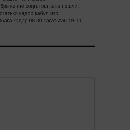
брь көнне соңгы эш көнен эшли.
гатькә кадәр кабул итә.
әгә кадәр 08.00 сәгатьтән 19.00