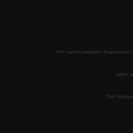
СМИ зарегистрировано Федеральной сл
Адрес ре
При поддержк