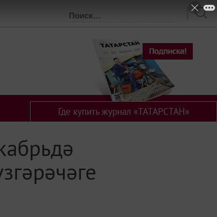
Где купить журнал «ТАТАРСТАН»
кабрьдә
згәрәчәге