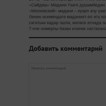
«Сәйдәш» Мәдәни Үзәге дүшәмбедән җо
«Московский» мәдәни – күңел ачу үзәг
Ленин исемендәге мәдәният-ял итү к
сәгатькә кадәр эшли, киләсе атнада 
7-нче номерлы Казан клиник хастахан
Добавить комментарий