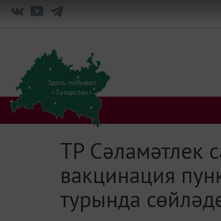
Здесь побывал
«Татарстан»
ТР Сәламәтлек 
вакцинация пун
турында сөйләд