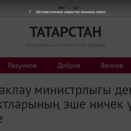
РУС
ТАТ
7
Автоматическое закрытие баннера через
ТАТАРСТАН
Общественно-политическое издание
Разумное
Доброе
Вечное
саклау министрлыгы де
ктларының эше ничек ү
е