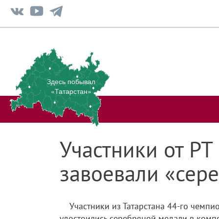
Здесь побывал
«Татарстан»
Участники от РТ
завоевали «сер
Участники из Татарстана 44-го чемпи
удостоились серебряной медали в комп