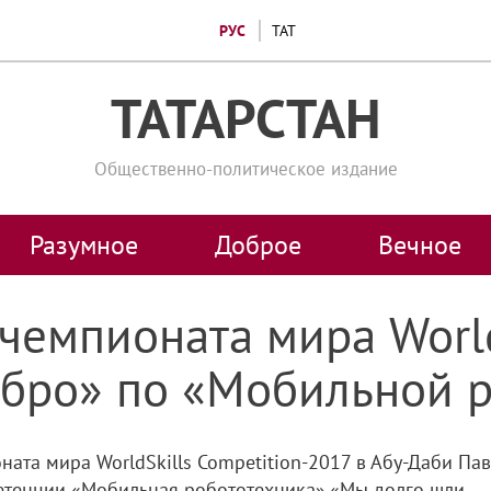
РУС
ТАТ
ТАТАРСТАН
Общественно-политическое издание
Разумное
Доброе
Вечное
 чемпионата мира Worl
ебро» по «Мобильной 
оната мира WorldSkills Competition-2017 в Абу-Даби П
етенции «Мобильная робототехника».«Мы долго шли...