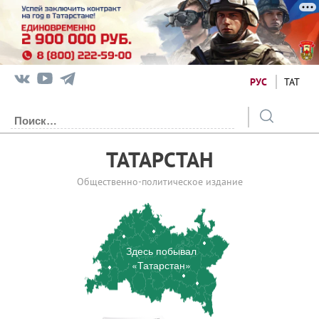
РУС
ТАТ
ТАТАРСТАН
Общественно-политическое издание
Здесь побывал
«Татарстан»